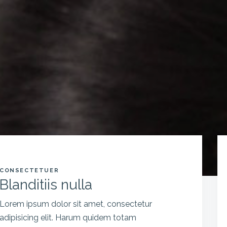
CONSECTETUER
Blanditiis nulla
Lorem ipsum dolor sit amet, consectetur
adipisicing elit. Harum quidem totam