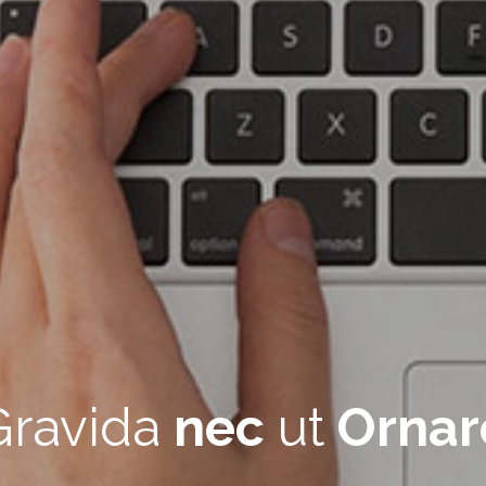
Gravida
nec
ut
Ornar